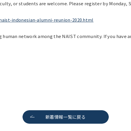
aculty, or students are welcome. Please register by Monday, 
naist-indonesian-alumni-reunion-2020.html
g human network among the NAIST community. If you have any
新着情報一覧に戻る