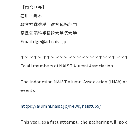
【問合せ先】
石川・嶋本
教育推進機構 教育連携部門
奈良先端科学技術大学院大学
Email:dge@ad.naist.jp
＊＊＊＊＊＊＊＊＊＊＊＊＊＊＊＊＊＊＊＊＊＊＊＊
To all members of NAIST Alumni Association
The Indonesian NAIST Alumni Association (INAA) or
events.
https://alumni.naist.jp/news/naist055/
This year, as a first attempt, the gathering will g