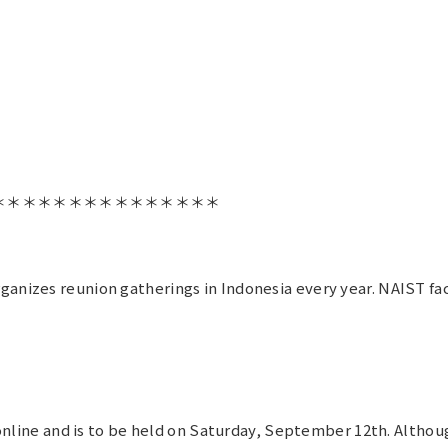
＊＊＊＊＊＊＊＊＊＊＊＊＊＊＊
ganizes reunion gatherings in Indonesia every year. NAIST fa
o online and is to be held on Saturday, September 12th. Althou