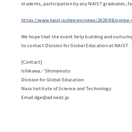
students, participation by any NAIST graduates, f
https://www.naist.jp/dge/en/news/2020/08/online-
We hope that the event help building and nurturin
to contact Division for Global Education at NAIST.
[Contact]
Ishikawa／Shimamoto
Division for Global Education
Nara Institute of Science and Technology
Email:dge@ad.naist.jp