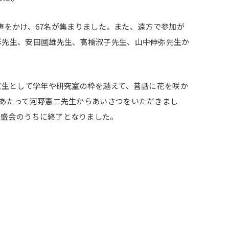
も声をかけ、67名が集まりました。また、遠方で参加が
彰先生、安田國雄先生、高橋淑子先生、山中伸弥先生か
窓生として学年や研究室の枠を越えて、昔話に花を咲か
にあたって河野憲二先生からあいさつをいただきまし
、盛会のうちに終了となりました。