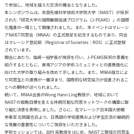
で参加し、地域を越えた交流の機会となりました。
本シンポジウムは、奈良先端科学技術大学院大学（NAIST）が採択
された「研究大学の国際展開加速プログラム（J-PEAKS）」の国際
化推進の一環として開催されました。また、本イベントはマレーシ
アNAIST同窓会（MNAA）の正式発足を記念するものであり、同会
はマレーシア登記局（Registrar of Societies：ROS）に正式登録
されています。
開会にあたり、塩崎一裕学長が挨拶を行い、J-PEAKS採択の意義を
紹介するとともに、東南アジアの学術コミュニティとの連携強化に
向けた大学の取り組みを改めて示しました。また、MNAA設立によ
り同窓生との連携が一層深まり、国際的な研究協力が促進されるこ
とへの期待が述べられました。
続いて、MNAA会長のWong Hann Ling教授が、地域において
NAISTの戦略目標を支える持続可能な同窓ネットワークの構築に取
り組む決意を表明しました。さらに、在マレーシア日本国大使館
参事官 北岡龍也氏より、日馬間の学術連携および学生交流の継続的
な発展の重要性についてご挨拶をいただきました。
学術セッションでは、出村 拓教授をはじめ、NAIST三領域の同窓生