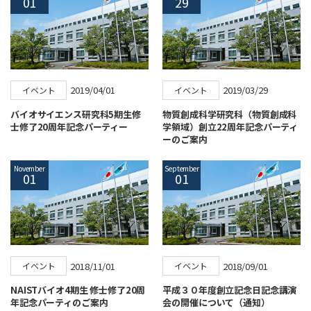
01
29
2019/04/01
2019/03/29
イベント
イベント
バイオサイエンス研究科5期生修
物質創成科学研究科（物質創成科
士修了20周年記念パーティー
学領域）創立22周年記念パーティ
ーのご案内
November
September
01
01
2018/11/01
2018/09/01
イベント
イベント
NAISTバイオ4期生 修士修了20周
平成３０年度創立記念日記念講演
年記念パーティのご案内
会の開催について（通知）