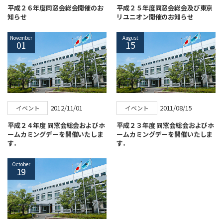
平成２６年度同窓会総会開催のお
平成２５年度同窓会総会及び東京
知らせ
リユニオン開催のお知らせ
November
August
01
15
2012/11/01
2011/08/15
イベント
イベント
平成２４年度 同窓会総会およびホ
平成２３年度 同窓会総会およびホ
ームカミングデーを開催いたしま
ームカミングデーを開催いたしま
す．
す．
October
19