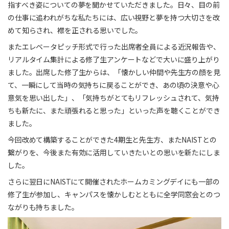
指すべき姿についての夢を聞かせていただきました。日々、目の前
の仕事に追われがちな私たちには、広い視野と夢を持つ大切さを改
めて知らされ、襟を正される思いでした。
またエレベータピッチ形式で行った出席者全員による近況報告や、
リアルタイム集計による修了生アンケートなどで大いに盛り上がり
ました。出席した修了生からは、「懐かしい仲間や先生方の顔を見
て、一瞬にして当時の気持ちに戻ることができ、あの頃の決意や心
意気を思い出した」、「気持ちがとてもリフレッシュされて、気持
ちも新たに、また頑張れると思った」といった声を聴くことができ
ました。
今回改めて構築することができた4期生と先生方、またNAISTとの
繋がりを、今後また有効に活用していきたいとの思いを新たにしま
した。
さらに翌日にNAISTにて開催されたホームカミングデイにも一部の
修了生が参加し、キャンパスを懐かしむとともに全学同窓会とのつ
ながりも持ちました。