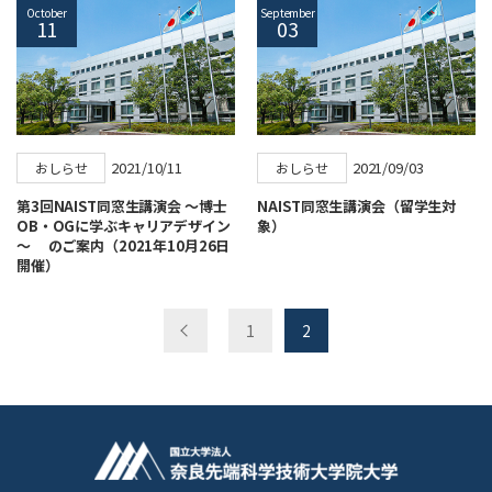
October
September
11
03
2021/10/11
2021/09/03
おしらせ
おしらせ
第3回NAIST同窓生講演会 ～博士
NAIST同窓生講演会（留学生対
OB・OGに学ぶキャリアデザイン
象）
～ のご案内（2021年10月26日
開催）
1
2