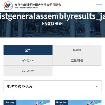
istgeneralassemblyresults_j
NAISTSHIEN
全て
News
イベント
活動報告
おしらせ
January
November